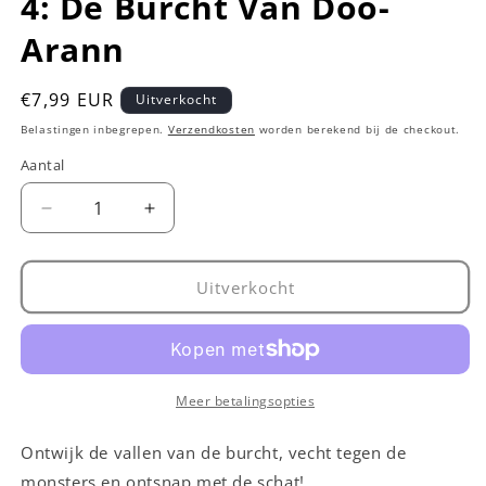
4: De Burcht Van Doo-
Arann
Normale
€7,99 EUR
Uitverkocht
prijs
Belastingen inbegrepen.
Verzendkosten
worden berekend bij de checkout.
Aantal
Aantal
Aantal
Aantal
verlagen
verhogen
voor
voor
Unlock!
Unlock!
Uitverkocht
Korte
Korte
Avonturen
Avonturen
4:
4:
De
De
Burcht
Burcht
Meer betalingsopties
Van
Van
Doo-
Doo-
Ontwijk de vallen van de burcht, vecht tegen de
Arann
Arann
monsters en ontsnap met de schat!