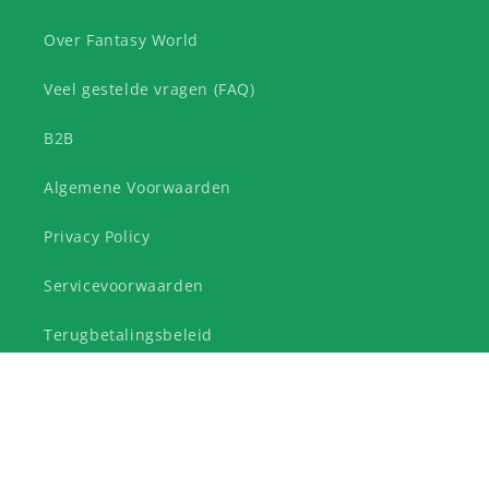
Over Fantasy World
Veel gestelde vragen (FAQ)
B2B
Algemene Voorwaarden
Privacy Policy
Servicevoorwaarden
Terugbetalingsbeleid
Herroep aankoop - Retouraanvraag
Schrijf je in voor onze nieuwsbrief