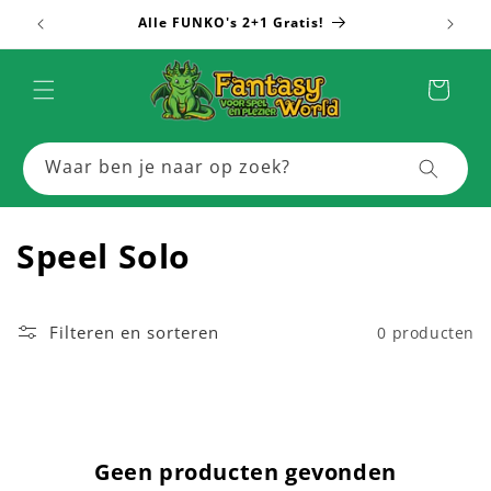
Meteen
Alle FUNKO's 2+1 Gratis!
Meer
naar de
content
Winkelwagen
Waar ben je naar op zoek?
C
Speel Solo
o
l
Filteren en sorteren
0 producten
l
e
c
Geen producten gevonden