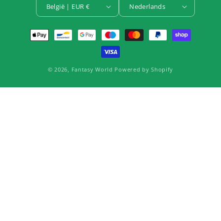
België | EUR €
Nederlands
Betaalmethoden
© 2026,
Fantasy World
Powered by Shopify