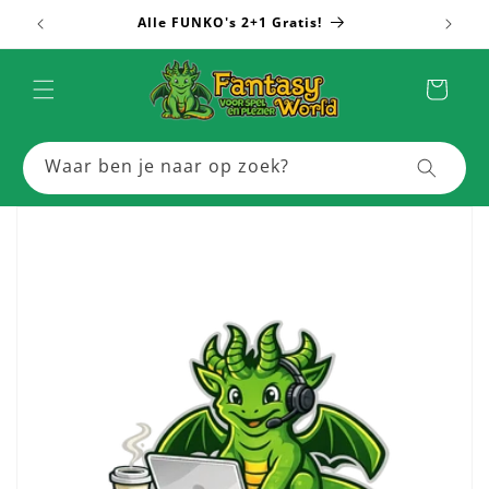
Meteen
Alle FUNKO's 2+1 Gratis!
Meer
naar de
content
Winkelwagen
Waar ben je naar op zoek?