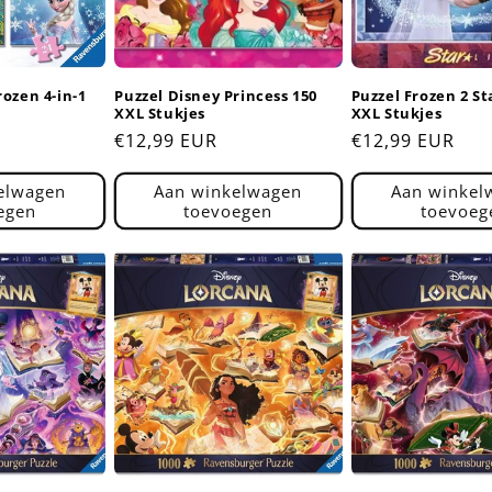
rozen 4-in-1
Puzzel Disney Princess 150
Puzzel Frozen 2 St
XXL Stukjes
XXL Stukjes
Normale
€12,99 EUR
Normale
€12,99 EUR
prijs
prijs
elwagen
Aan winkelwagen
Aan winkel
egen
toevoegen
toevoeg