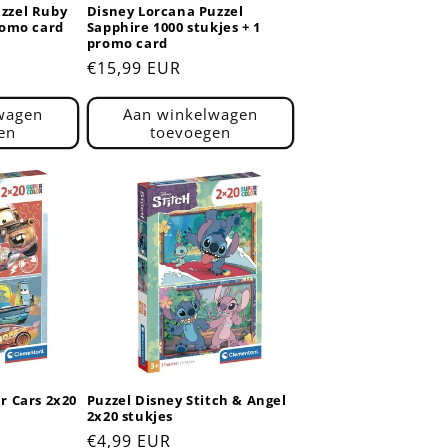
zzel Ruby
Disney Lorcana Puzzel
romo card
Sapphire 1000 stukjes + 1
promo card
Normale
€15,99 EUR
prijs
wagen
Aan winkelwagen
en
toevoegen
r Cars 2x20
Puzzel Disney Stitch & Angel
2x20 stukjes
Normale
€4,99 EUR