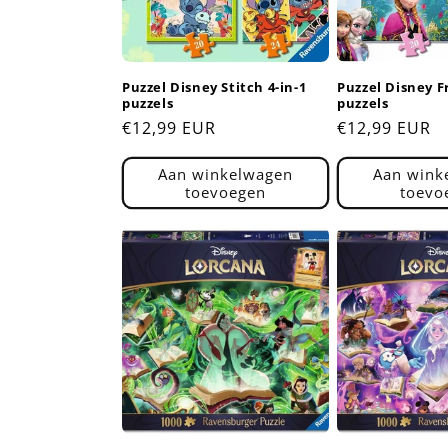
c
t
Puzzel Disney Stitch 4-in-1
Puzzel Disney F
i
puzzels
puzzels
Normale
€12,99 EUR
Normale
€12,99 EUR
e
prijs
prijs
Aan winkelwagen
Aan wink
toevoegen
toevo
: