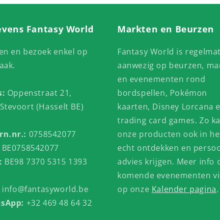
vens Fantasy World
Markten en Beurzen
en en bezoek enkel op
Fantasy World is regelmat
aak.
aanwezig op beurzen, ma
en evenementen rond
s:
Oppenstraat 21,
bordspellen, Pokémon
Stevoort (Hasselt BE)
kaarten, Disney Lorcana 
trading card games. Zo ka
rn.nr.:
0758542077
onze producten ook in he
BE0758542077
echt ontdekken en persoo
:
BE98 7370 5315 1393
advies krijgen. Meer info 
komende evenementen vi
:
info@fantasyworld.be
op onze
Kalender pagina
.
sApp:
+32 469 48 64 32