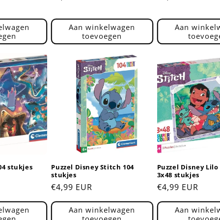
prijs
prijs
elwagen
Aan winkelwagen
Aan winkel
egen
toevoegen
toevoeg
04 stukjes
Puzzel Disney Stitch 104
Puzzel Disney Lilo
stukjes
3x48 stukjes
Normale
€4,99 EUR
Normale
€4,99 EUR
prijs
prijs
elwagen
Aan winkelwagen
Aan winkel
egen
toevoegen
toevoeg