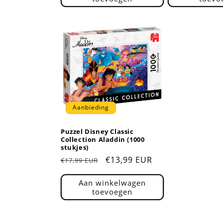
Aanbieding
Puzzel Disney Classic
Collection Aladdin (1000
stukjes)
Normale
Aanbiedingsprijs
€13,99 EUR
€17,99 EUR
prijs
Aan winkelwagen
toevoegen