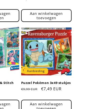
prijs
wagen
Aan winkelwagen
en
toevoegen
Aanbieding
 & Stitch
Puzzel Pokémon 3x49 stukjes
Normale
Aanbiedingsprijs
€7,49 EUR
€9,99 EUR
prijs
wagen
Aan winkelwagen
en
toevoegen