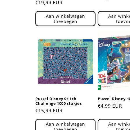
Normale
€19,99 EUR
prijs
prijs
Aan winkelwagen
Aan wink
toevoegen
toevo
Puzzel Disney Stitch
Puzzel Disney 1
Challenge 1000 stukjes
Normale
€4,99 EUR
Normale
€15,99 EUR
prijs
prijs
Aan winkelwagen
Aan wink
toevoegen
toevo