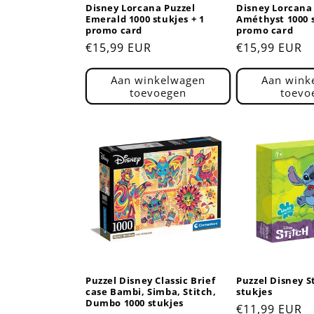
Disney Lorcana Puzzel
Disney Lorcana
Emerald 1000 stukjes + 1
Améthyst 1000 s
promo card
promo card
Normale
€15,99 EUR
Normale
€15,99 EUR
prijs
prijs
Aan winkelwagen
Aan wink
toevoegen
toevo
Puzzel Disney Classic Brief
Puzzel Disney S
case Bambi, Simba, Stitch,
stukjes
Dumbo 1000 stukjes
Normale
€11,99 EUR