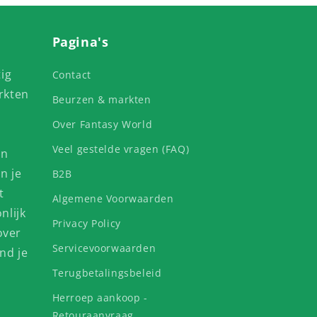
Pagina's
ig
Contact
rkten
Beurzen & markten
Over Fantasy World
Veel gestelde vragen (FAQ)
en
n je
B2B
t
Algemene Voorwaarden
nlijk
Privacy Policy
over
Servicevoorwaarden
nd je
Terugbetalingsbeleid
Herroep aankoop -
Retouraanvraag