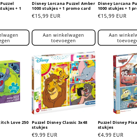
 Puzzel
Disney Lorcana Puzzel Amber
Disney Lorcana Pu
tukjes + 1
1000 stukjes + 1 promo card
1000 stukjes + 1 p
Normale
€15,99 EUR
Normale
€15,99 EUR
prijs
prijs
elwagen
Aan winkelwagen
Aan winkel
egen
toevoegen
toevoeg
titch Love 250
Puzzel Disney Classic 3x48
Puzzel Disney Pixa
stukjes
stukjes
Normale
€9,99 EUR
Normale
€4,99 EUR