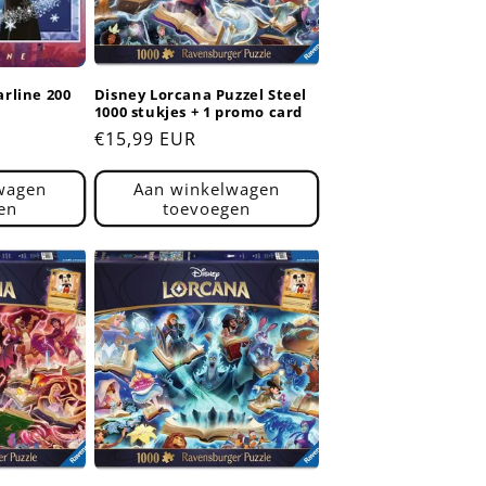
arline 200
Disney Lorcana Puzzel Steel
1000 stukjes + 1 promo card
Normale
€15,99 EUR
prijs
wagen
Aan winkelwagen
en
toevoegen