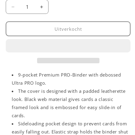
Aantal
Aantal
verlagen
verhogen
voor
voor
Premium
Premium
Uitverkocht
9-
9-
Pocket
Pocket
Pro
Pro
Binder
Binder
Black
Black
9-pocket Premium PRO-Binder with debossed
Ultra PRO logo.
The cover is designed with a padded leatherette
look. Black web material gives cards a classic
framed look and is embossed for easy slide-in of
cards.
Sideloading pocket design to prevent cards from
easily falling out. Elastic strap holds the binder shut