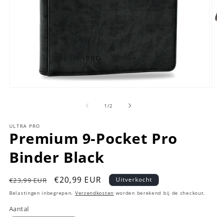
Media
M
1
2
openen
o
van
1
/
2
in
in
modaal
m
ULTRA PRO
Premium 9-Pocket Pro
Binder Black
Normale
Aanbiedingsprijs
€20,99 EUR
Uitverkocht
€23,99 EUR
prijs
Belastingen inbegrepen.
Verzendkosten
worden berekend bij de checkout.
Aantal
Aantal