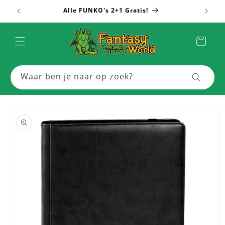
Meteen
Alle FUNKO's 2+1 Gratis!
Meer
naar de
content
Winkelwagen
Waar ben je naar op zoek?
a direct naar
roductinformatie