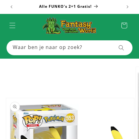
Meteen
Alle FUNKO's 2+1 Gratis!
Meer
naar de
content
Winkelwagen
Waar ben je naar op zoek?
a direct naar
roductinformatie