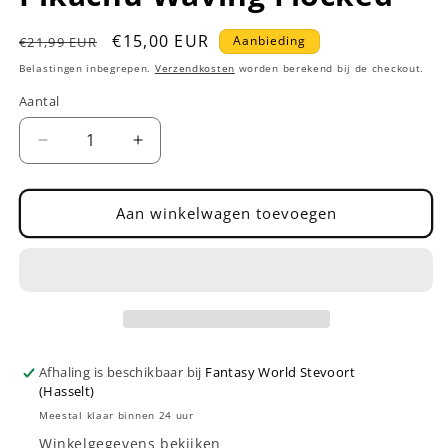
Normale
Aanbiedingsprijs
€15,00 EUR
Aanbieding
€21,99 EUR
prijs
Belastingen inbegrepen.
Verzendkosten
worden berekend bij de checkout.
Aantal
Aantal
Aantal
Aantal
verlagen
verhogen
voor
voor
Funko
Funko
Aan winkelwagen toevoegen
POP!
POP!
Pokémon
Pokémon
Pikachu
Pikachu
Waving
Waving
Flocked
Flocked
Afhaling is beschikbaar bij
Fantasy World Stevoort
(Hasselt)
Meestal klaar binnen 24 uur
Winkelgegevens bekijken