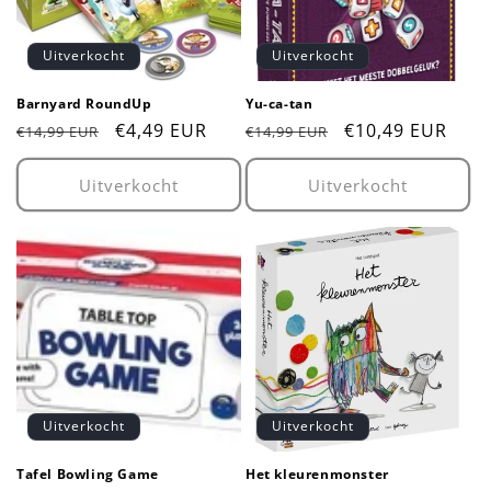
Uitverkocht
Uitverkocht
Barnyard RoundUp
Yu-ca-tan
Normale
Aanbiedingsprijs
€4,49 EUR
Normale
Aanbiedingsprij
€10,49 EUR
€14,99 EUR
€14,99 EUR
prijs
prijs
Uitverkocht
Uitverkocht
Uitverkocht
Uitverkocht
Tafel Bowling Game
Het kleurenmonster