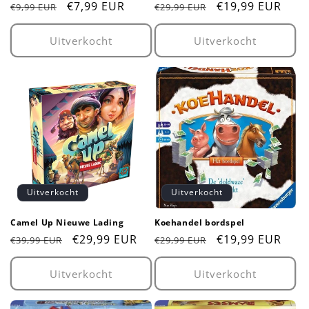
Normale
Aanbiedingsprijs
€7,99 EUR
Normale
Aanbiedingsprij
€19,99 EUR
€9,99 EUR
€29,99 EUR
prijs
prijs
Uitverkocht
Uitverkocht
Uitverkocht
Uitverkocht
Camel Up Nieuwe Lading
Koehandel bordspel
Normale
Aanbiedingsprijs
€29,99 EUR
Normale
Aanbiedingsprij
€19,99 EUR
€39,99 EUR
€29,99 EUR
prijs
prijs
Uitverkocht
Uitverkocht