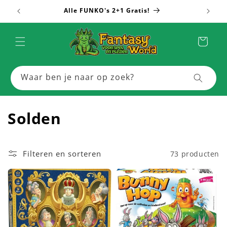
Meteen
Alle FUNKO's 2+1 Gratis!
Meer
naar de
content
Winkelwagen
Waar ben je naar op zoek?
C
Solden
o
l
Filteren en sorteren
73 producten
l
e
c