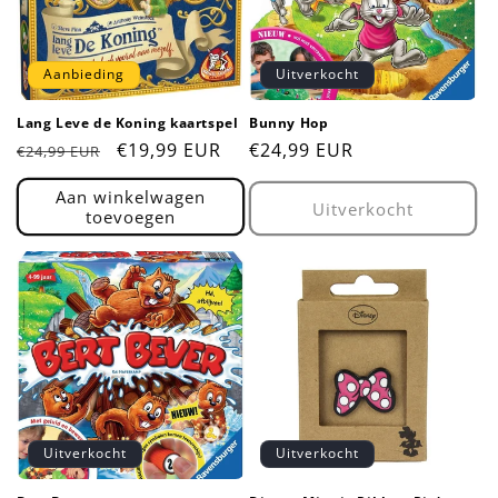
t
i
Aanbieding
Uitverkocht
e
Lang Leve de Koning kaartspel
Bunny Hop
:
Normale
Aanbiedingsprijs
€19,99 EUR
Normale
€24,99 EUR
€24,99 EUR
prijs
prijs
Aan winkelwagen
Uitverkocht
toevoegen
Uitverkocht
Uitverkocht