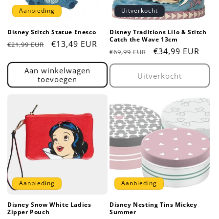
Aanbieding
Uitverkocht
Disney Stitch Statue Enesco
Disney Traditions Lilo & Stitch
Catch the Wave 13cm
Normale
Aanbiedingsprijs
€13,49 EUR
€21,99 EUR
Normale
Aanbiedingsprij
€34,99 EUR
€69,99 EUR
prijs
prijs
Aan winkelwagen
Uitverkocht
toevoegen
Aanbieding
Aanbieding
Disney Snow White Ladies
Disney Nesting Tins Mickey
Zipper Pouch
Summer