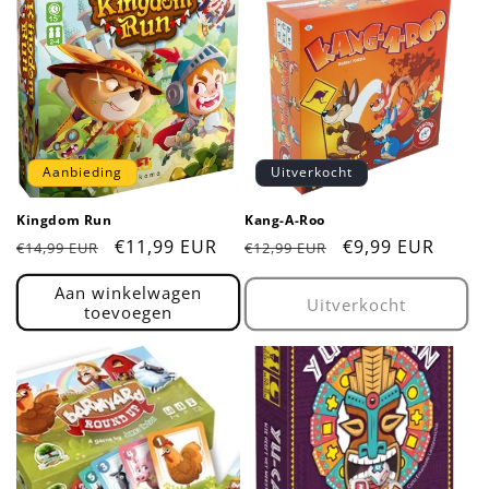
Aanbieding
Uitverkocht
Kingdom Run
Kang-A-Roo
Normale
Aanbiedingsprijs
€11,99 EUR
Normale
Aanbiedingsprij
€9,99 EUR
€14,99 EUR
€12,99 EUR
prijs
prijs
Aan winkelwagen
Uitverkocht
toevoegen