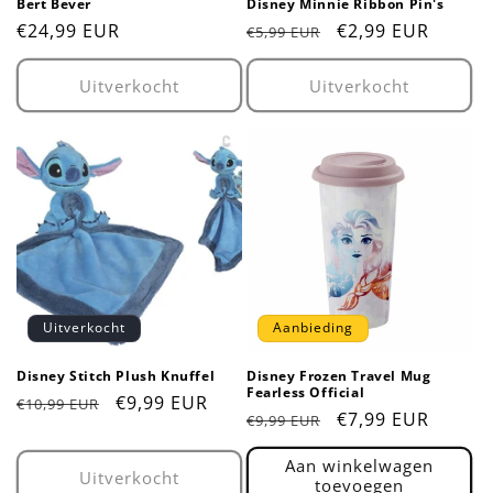
Bert Bever
Disney Minnie Ribbon Pin's
Normale
€24,99 EUR
Normale
Aanbiedingsprijs
€2,99 EUR
€5,99 EUR
prijs
prijs
Uitverkocht
Uitverkocht
Uitverkocht
Aanbieding
Disney Stitch Plush Knuffel
Disney Frozen Travel Mug
Fearless Official
Normale
Aanbiedingsprijs
€9,99 EUR
€10,99 EUR
Normale
Aanbiedingsprijs
€7,99 EUR
€9,99 EUR
prijs
prijs
Aan winkelwagen
Uitverkocht
toevoegen