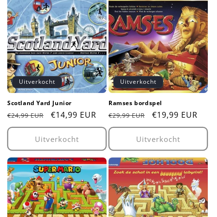
Uitverkocht
Uitverkocht
Scotland Yard Junior
Ramses bordspel
Normale
Aanbiedingsprijs
€14,99 EUR
Normale
Aanbiedingsprij
€19,99 EUR
€24,99 EUR
€29,99 EUR
prijs
prijs
Uitverkocht
Uitverkocht