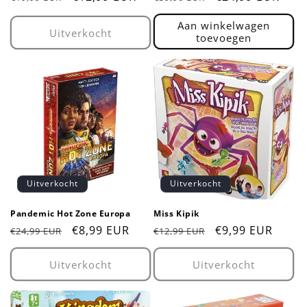
prijs
prijs
Aan winkelwagen
Uitverkocht
toevoegen
Uitverkocht
Uitverkocht
Pandemic Hot Zone Europa
Miss Kipik
Normale
Aanbiedingsprijs
€8,99 EUR
Normale
Aanbiedingsprij
€9,99 EUR
€24,99 EUR
€12,99 EUR
prijs
prijs
Uitverkocht
Uitverkocht