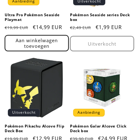
Aanbieding
Uitverkocht
Ultra Pro Pokémon Seaside
Pokémon Seaside series Deck
Playmat
box
Normale
Aanbiedingsprijs
€14,99 EUR
Normale
Aanbiedingsprijs
€1,99 EUR
€19,99 EUR
€2,49 EUR
prijs
prijs
Aan winkelwagen
Uitverkocht
toevoegen
Uitverkocht
Aanbieding
Pokémon Pikachu Alcove Flip
Pokémon Galar Alcove Click
Deck Box
Deck box
Normale
Aanbiedingsprijs
€12,99 EUR
Normale
Aanbiedingsprij
€24,99 EUR
€19,99 EUR
€39,90 EUR