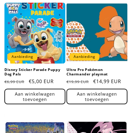
Aanbieding
Aanbieding
Disney Sticker Parade Puppy
Ultra Pro Pokémon
Dog Pals
Charmander playmat
Normale
Aanbiedingsprijs
€5,00 EUR
Normale
Aanbiedingsprij
€14,99 EUR
€6,99 EUR
€19,99 EUR
prijs
prijs
Aan winkelwagen
Aan winkelwagen
toevoegen
toevoegen