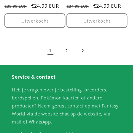
Normale
Aanbiedingsprijs
€24,99 EUR
Normale
Aanbiedingsprij
€24,99 EUR
€39,99 EUR
€34,99 EUR
prijs
prijs
Uitverkocht
Uitverkocht
1
2
Service & contact
Heb je vragen over je bestelling, preorders,
bordspellen, Pokémon kaarten of andere
producten? Neem gerust contact op met Fantasy
World via de website chat op de website, via
mail of WhatsApp.