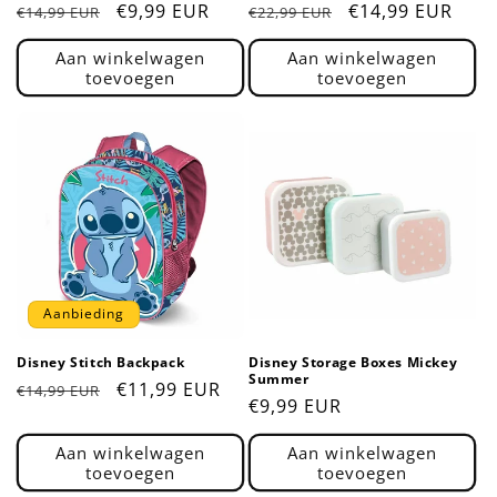
Normale
Aanbiedingsprijs
€9,99 EUR
Normale
Aanbiedingsprij
€14,99 EUR
€14,99 EUR
€22,99 EUR
prijs
prijs
Aan winkelwagen
Aan winkelwagen
toevoegen
toevoegen
Aanbieding
Disney Stitch Backpack
Disney Storage Boxes Mickey
Summer
Normale
Aanbiedingsprijs
€11,99 EUR
€14,99 EUR
Normale
€9,99 EUR
prijs
prijs
Aan winkelwagen
Aan winkelwagen
toevoegen
toevoegen