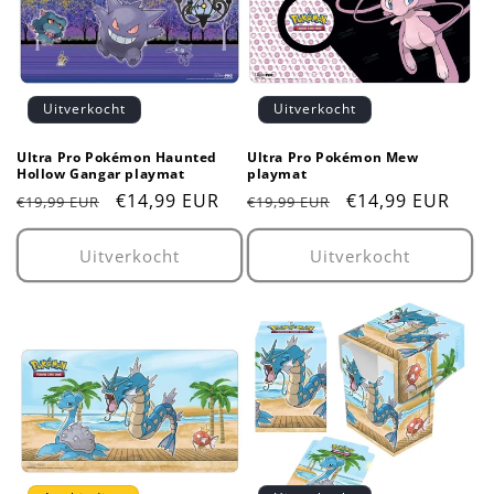
Uitverkocht
Uitverkocht
Ultra Pro Pokémon Haunted
Ultra Pro Pokémon Mew
Hollow Gangar playmat
playmat
Normale
Aanbiedingsprijs
€14,99 EUR
Normale
Aanbiedingsprij
€14,99 EUR
€19,99 EUR
€19,99 EUR
prijs
prijs
Uitverkocht
Uitverkocht