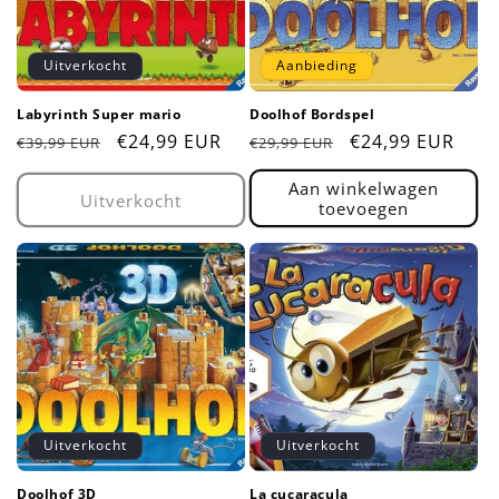
Uitverkocht
Aanbieding
Labyrinth Super mario
Doolhof Bordspel
Normale
Aanbiedingsprijs
€24,99 EUR
Normale
Aanbiedingsprij
€24,99 EUR
€39,99 EUR
€29,99 EUR
prijs
prijs
Aan winkelwagen
Uitverkocht
toevoegen
Uitverkocht
Uitverkocht
Doolhof 3D
La cucaracula