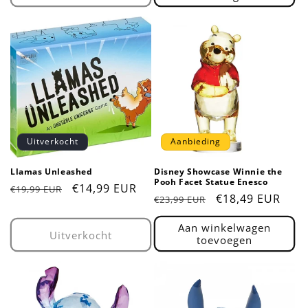
Uitverkocht
Aanbieding
Llamas Unleashed
Disney Showcase Winnie the
Pooh Facet Statue Enesco
Normale
Aanbiedingsprijs
€14,99 EUR
€19,99 EUR
Normale
Aanbiedingsprij
€18,49 EUR
€23,99 EUR
prijs
prijs
Aan winkelwagen
Uitverkocht
toevoegen