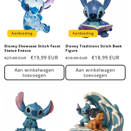
Aanbieding
Aanbieding
Disney Showcase Stitch Facet
Disney Traditions Stitch Book
Statue Enesco
Figure
Normale
Aanbiedingsprijs
€19,99 EUR
Normale
Aanbiedingsprij
€18,99 EUR
€27,49 EUR
€19,99 EUR
prijs
prijs
Aan winkelwagen
Aan winkelwagen
toevoegen
toevoegen