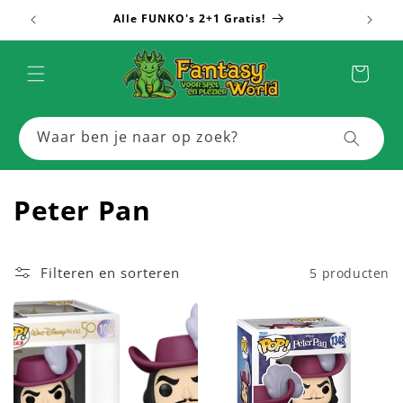
Meteen
Alle FUNKO's 2+1 Gratis!
Meer
naar de
content
Winkelwagen
Waar ben je naar op zoek?
C
Peter Pan
o
l
Filteren en sorteren
5 producten
l
e
c