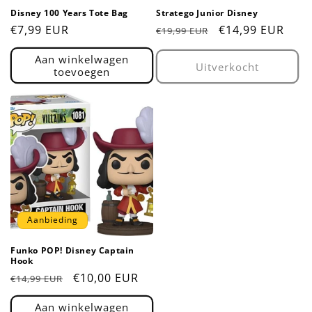
Disney 100 Years Tote Bag
Stratego Junior Disney
Normale
€7,99 EUR
Normale
Aanbiedingsprij
€14,99 EUR
€19,99 EUR
prijs
prijs
Aan winkelwagen
Uitverkocht
toevoegen
Aanbieding
Funko POP! Disney Captain
Hook
Normale
Aanbiedingsprijs
€10,00 EUR
€14,99 EUR
prijs
Aan winkelwagen