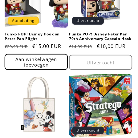
t
i
Aanbieding
Uitverkocht
e
Funko POP! Disney Hook on
Funko POP! Disney Peter Pan
:
Peter Pan Flight
70th Anniversary Captain Hook
Normale
Aanbiedingsprijs
€15,00 EUR
Normale
Aanbiedingsprij
€10,00 EUR
€29,99 EUR
€14,99 EUR
prijs
prijs
Aan winkelwagen
Uitverkocht
toevoegen
Uitverkocht