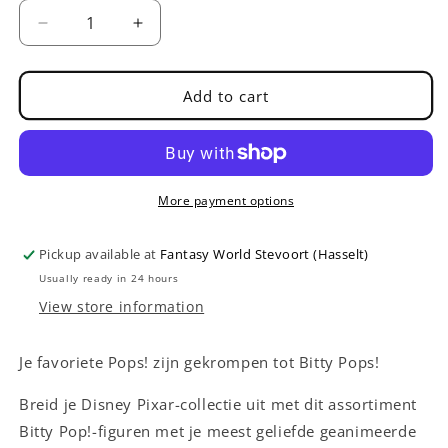
Decrease
Increase
quantity
quantity
for
for
Funko
Funko
Add to cart
POP!
POP!
Bitty
Bitty
Pop
Pop
4
4
Pack
Pack
More payment options
Disney
Disney
Lightyear
Lightyear
Pickup available at
Fantasy World Stevoort (Hasselt)
Usually ready in 24 hours
View store information
Je favoriete Pops! zijn gekrompen tot Bitty Pops!
Breid je Disney Pixar-collectie uit met dit assortiment
Bitty Pop!-figuren met je meest geliefde geanimeerde