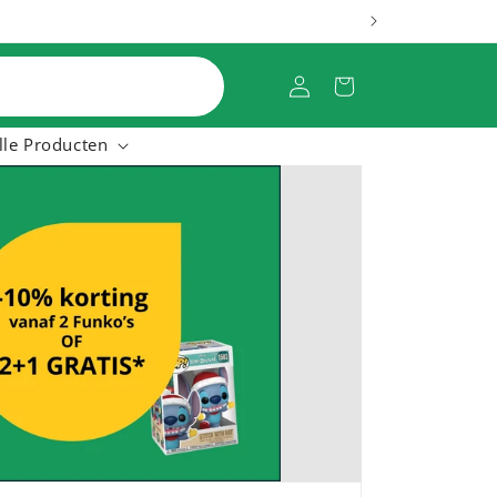
Log
Cart
in
lle Producten