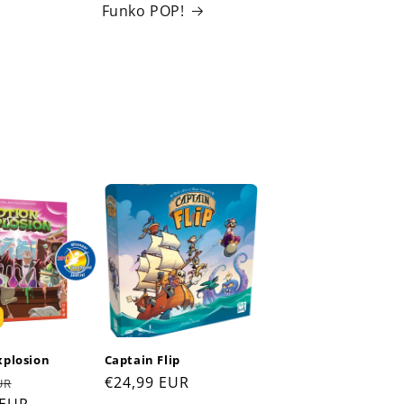
Funko POP!
xplosion
Captain Flip
r
Sale
Regular
€24,99 EUR
UR
 EUR
price
price