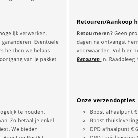
Retouren/Aankoop h
mogelijk verwerken,
Retourneren?
Geen prob
t garanderen. Eventuele
dagen na ontvangst herr
rs hebben we helaas
voorwaarden. Vul hier h
voortgang van je pakket
Retouren
in. Raadpleeg 
Onze verzendopties
ogelijk te houden,
Bpost afhaalpunt €
n. Zo betaal je enkel
Bpost thuislevering
iest. We bieden
DPD afhaalpunt € 6
, Bpost en PostNL.
DPD thuislevering 