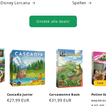
Disney Lorcana
Spellen
Ontdek alle deals!
Sale
Cascadia Junior
Carcassonne Basis
Potion E
Regular
€27,99 EUR
Regular
€31,99 EUR
Regula
€44,99 E
price
price
price
€40,99