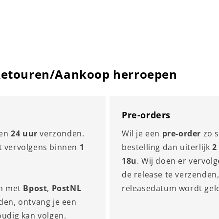
 Retouren/Aankoop herroepen
Pre-orders
nen
24 uur
verzonden.
Wil je een
pre-order
zo s
et vervolgens binnen
1
bestelling dan uiterlijk
2
18u
. Wij doen er vervolg
de release te verzenden
en met
Bpost
,
PostNL
releasedatum wordt gel
nden, ontvang je een
oudig kan volgen.