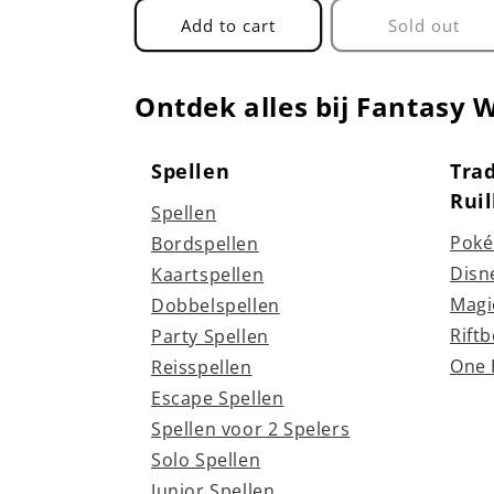
Add to cart
Sold out
Ontdek alles bij Fantasy 
Spellen
Tra
Rui
Spellen
Poké
Bordspellen
Disn
Kaartspellen
Magi
Dobbelspellen
Rift
Party Spellen
One 
Reisspellen
Escape Spellen
Spellen voor 2 Spelers
Solo Spellen
Junior Spellen