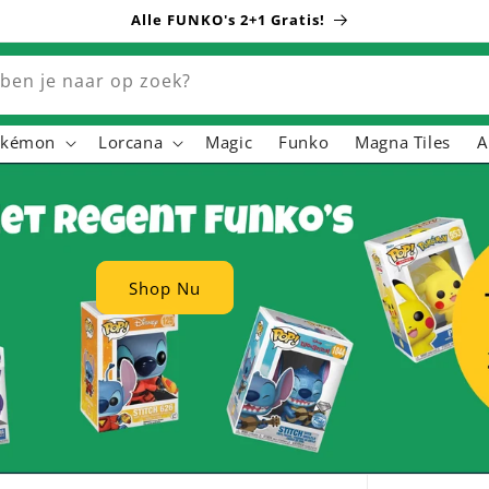
Alle FUNKO's 2+1 Gratis!
ben je naar op zoek?
okémon
Lorcana
Magic
Funko
Magna Tiles
A
llen