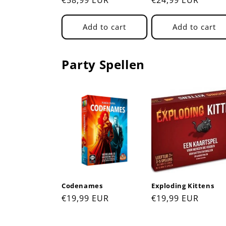
Add to cart
Add to cart
Party Spellen
Codenames
Exploding Kittens
Regular
€19,99 EUR
Regular
€19,99 EUR
price
price