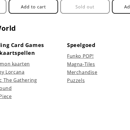
Add to cart
Sold out
Ad
World
ding Card Games
Speelgoed
lkaartspellen
Funko POP!
mon kaarten
Magna-Tiles
ey Lorcana
Merchandise
c The Gathering
Puzzels
bound
Piece