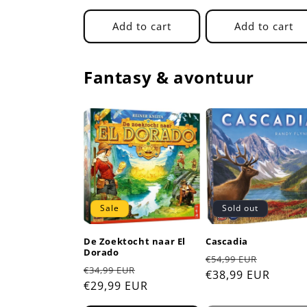
Add to cart
Add to cart
Fantasy & avontuur
Sale
Sold out
De Zoektocht naar El
Cascadia
Dorado
Regular
Sale
€54,99 EUR
Regular
Sale
€34,99 EUR
price
€38,99 EUR
price
price
€29,99 EUR
price