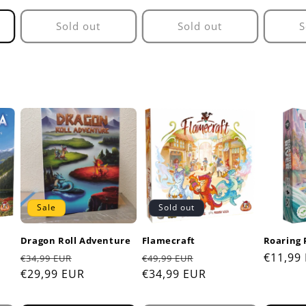
Sold out
Sold out
S
Sale
Sold out
Dragon Roll Adventure
Flamecraft
Roaring 
Regular
Sale
Regular
Sale
Regula
€11,99
€34,99 EUR
€49,99 EUR
price
€29,99 EUR
price
price
€34,99 EUR
price
price