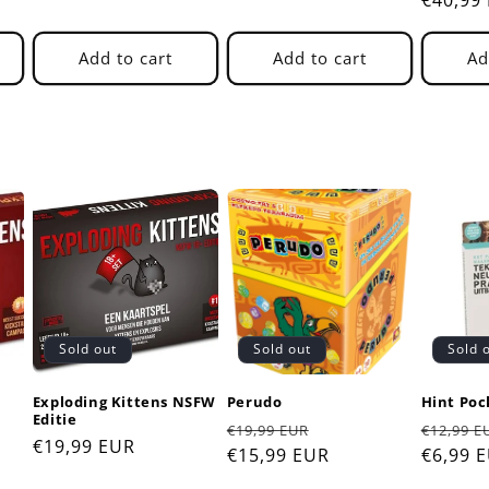
Add to cart
Add to cart
Ad
Sold out
Sold out
Sold 
Exploding Kittens NSFW
Perudo
Hint Poc
Editie
Regular
Sale
Regula
€19,99 EUR
€12,99 E
Regular
€19,99 EUR
price
€15,99 EUR
price
price
€6,99 
price