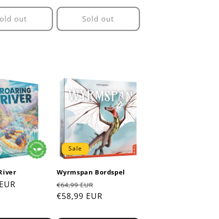
old out
Sold out
Sale
River
Wyrmspan Bordspel
r
 EUR
Regular
Sale
€64,99 EUR
price
€58,99 EUR
price