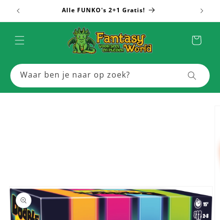
Skip to
Alle FUNKO's 2+1 Gratis!
Meer
content
Cart
Waar ben je naar op zoek?
Skip to
product
information