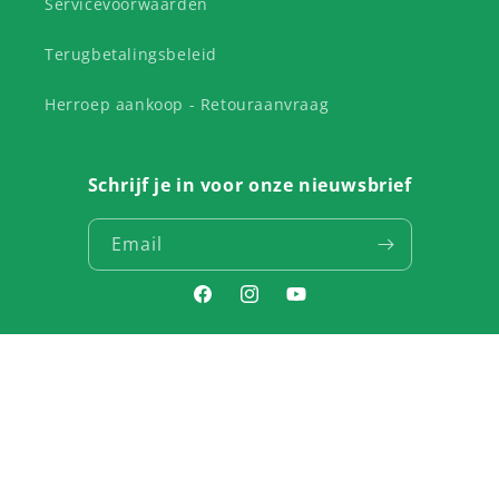
Servicevoorwaarden
Terugbetalingsbeleid
Herroep aankoop - Retouraanvraag
Schrijf je in voor onze nieuwsbrief
Email
Facebook
Instagram
YouTube
Country/region
Language
Belgium | EUR €
English
Payment