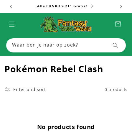
Skip to
Alle FUNKO's 2+1 Gratis!
Meer
content
Cart
Waar ben je naar op zoek?
C
Pokémon Rebel Clash
o
l
Filter and sort
0 products
l
e
c
No products found