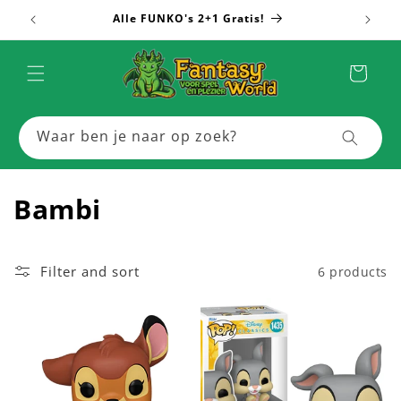
Skip to
Alle FUNKO's 2+1 Gratis!
Meer
content
Cart
Waar ben je naar op zoek?
C
Bambi
o
l
Filter and sort
6 products
l
e
c