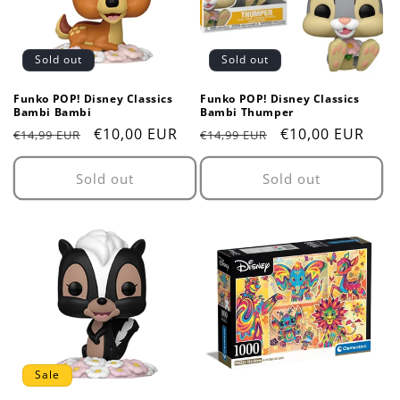
t
i
Sold out
Sold out
o
Funko POP! Disney Classics
Funko POP! Disney Classics
n
Bambi Bambi
Bambi Thumper
Regular
Sale
€10,00 EUR
Regular
Sale
€10,00 EUR
€14,99 EUR
€14,99 EUR
:
price
price
price
price
Sold out
Sold out
Sale