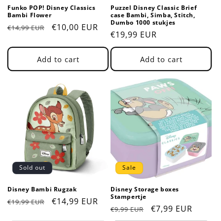
Funko POP! Disney Classics
Puzzel Disney Classic Brief
Bambi Flower
case Bambi, Simba, Stitch,
Dumbo 1000 stukjes
Regular
Sale
€10,00 EUR
€14,99 EUR
Regular
€19,99 EUR
price
price
price
Add to cart
Add to cart
Sold out
Sale
Disney Bambi Rugzak
Disney Storage boxes
Stampertje
Regular
Sale
€14,99 EUR
€19,99 EUR
Regular
Sale
€7,99 EUR
€9,99 EUR
price
price
price
price